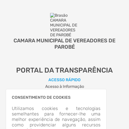
CAMARA MUNICIPAL DE VEREADORES DE
PAROBÉ
PORTAL DA TRANSPARÊNCIA
ACESSO RÁPIDO
Acesso à Informação
Autoatendimento
Cidadão
CONSENTIMENTO DE COOKIES
LOCALIZAÇÃO
Utilizamos cookies e tecnologias
AVENIDA DAS NAÇÕES, Nº 126, CENTRO
semelhantes para fornecer-lhe uma
Parobé/RS
melhor experiência de navegação, assim
CEP: 95.630-000
como providenciar alguns recursos
Abrir no Mapa